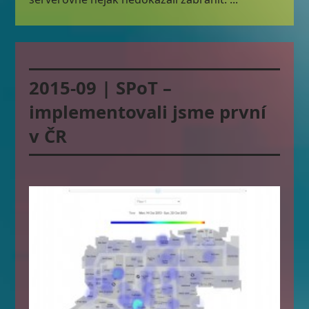
2015-09 | SPoT –
implementovali jsme první
v ČR