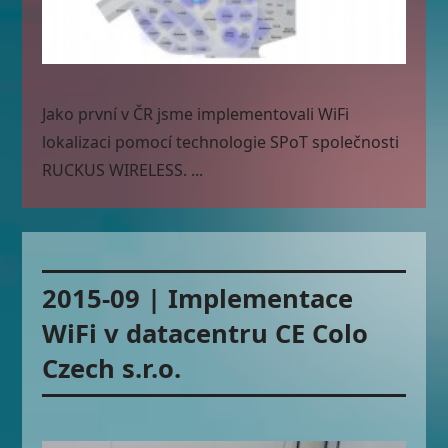
Jako první v ČR jsme implementovali WiFi
lokalizaci pomocí technologie SPoT společnosti
RUCKUS WIRELESS. ...
2015-09 | Implementace
WiFi v datacentru CE Colo
Czech s.r.o.