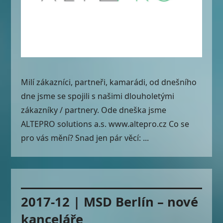
Milí zákazníci, partneři, kamarádi, od dnešního
dne jsme se spojili s našimi dlouholetými
zákazníky / partnery. Ode dneška jsme
ALTEPRO solutions a.s. www.altepro.cz Co se
pro vás mění? Snad jen pár věcí: ...
2017-12 | MSD Berlín – nové
kanceláře