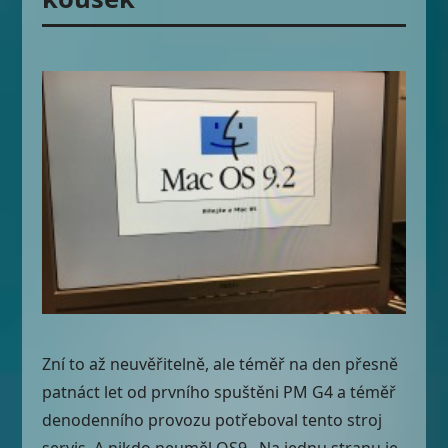
Zní to až neuvěřitelně, ale téměř na den přesně
patnáct let od prvního spuštěni PM G4 a téměř
denodenního provozu potřeboval tento stroj
servis. A nikdo neuměl OS9. Na jednu stranu je