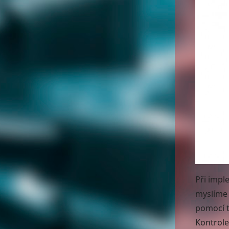
Při impl
myslíme 
pomocí 
Kontrole