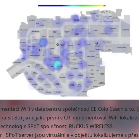
ementaci WiFi v datacentru společnosti CE Colo Czech s.r.o. 
na Sitelu) jsme jako první v ČR implementovali WiFi lokalizac
technologie SPoT společnosti RUCKUS WIRELESS.
r i SPoT server jsou virtuální a v objektu lokalizujeme s pře