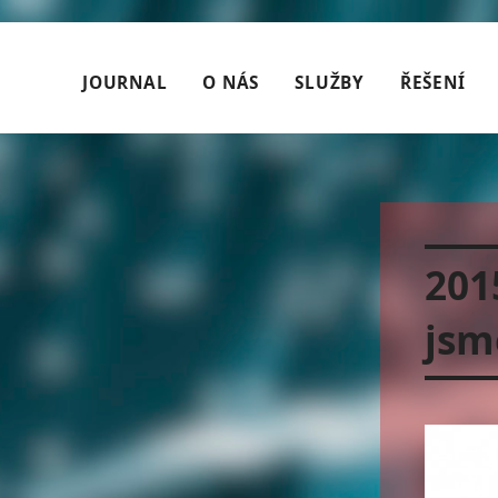
JOURNAL
O NÁS
SLUŽBY
ŘEŠENÍ
201
jsm