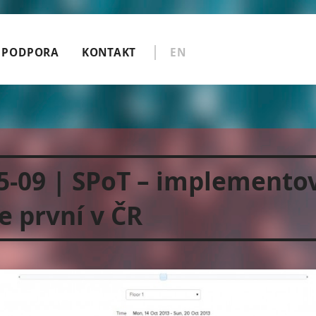
PODPORA
KONTAKT
EN
5-09 | SPoT – implementov
e první v ČR