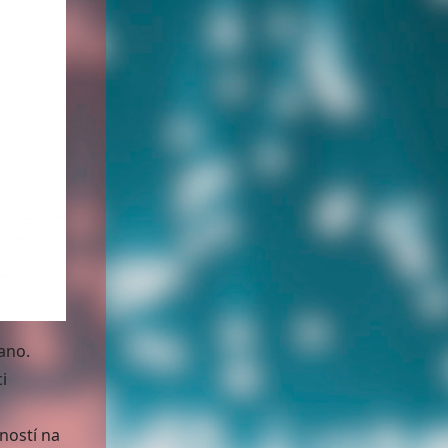
(ano.
i
sností na