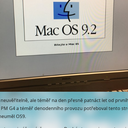
ž neuvěřitelně, ale téměř na den přesně patnáct let od první
 PM G4 a téměř denodenního provozu potřeboval tento stro
 neuměl OS9.