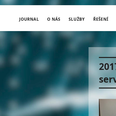
JOURNAL
O NÁS
SLUŽBY
ŘEŠENÍ
201
ser