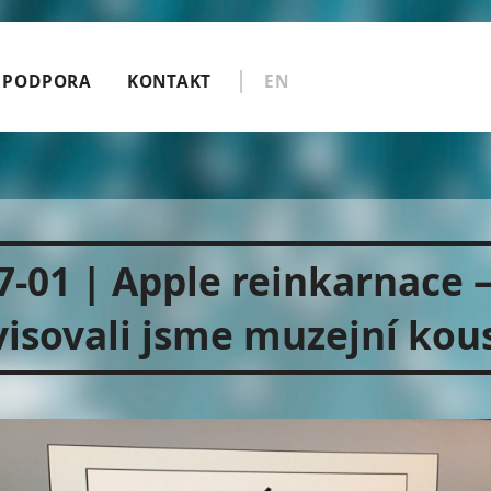
PODPORA
KONTAKT
EN
7-01 | Apple reinkarnace 
visovali jsme muzejní kou