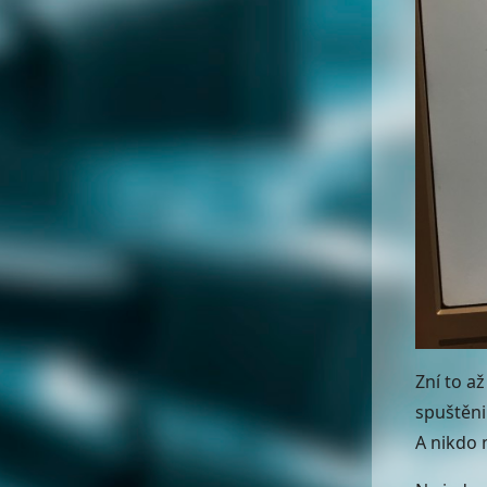
Zní to a
spuštěni
A nikdo