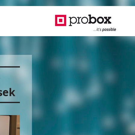
–
sek