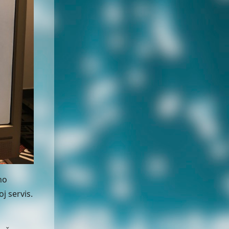
ho
j servis.