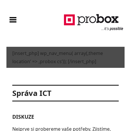
[insert_php] wp_nav_menu( array(‚theme
location‘ => ‚probox cs‘)); [/insert_php]
Správa ICT
DISKUZE
Nejprve si probereme vaše potřeby. Zjistíme,